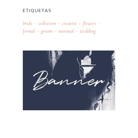
ETIQUETAS
bride
collection
creative
flowers
formal
groom
minimal
wedding