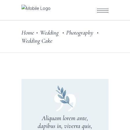
Home
Wedding
Photography
•
•
•
Wedding Cake
Aliquam lorem ante,
dapibus in, viverra quis,