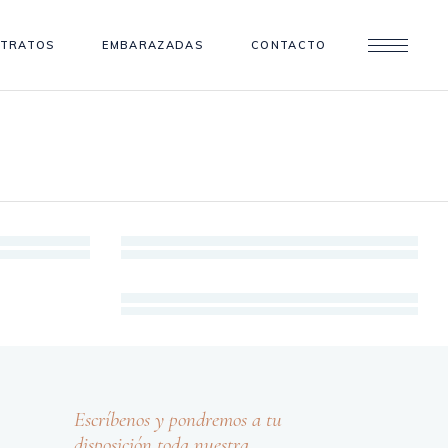
ETRATOS
EMBARAZADAS
CONTACTO
Fotografía
AÑOS
NIÑOS
Fotografía
RETRATOS
Escríbenos y pondremos a tu
disposición toda nuestra