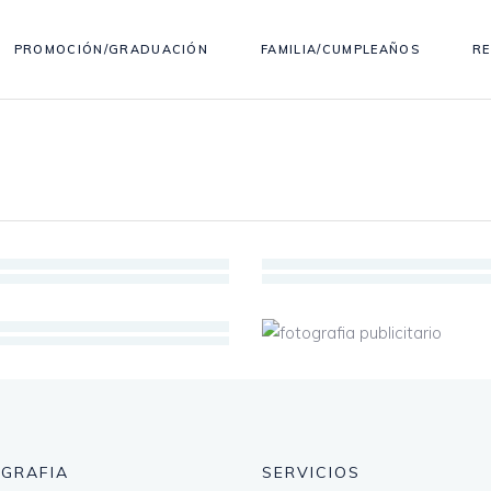
PROMOCIÓN/GRADUACIÓN
FAMILIA/CUMPLEAÑOS
R
Fotografía
Fotografía
EMBARAZADA
FAMILIA CUMPLE
Fotografía
Fotografía
PUBLICITARIO
PROMOCIÓN
GRADUACIÓN
GRAFIA
SERVICIOS